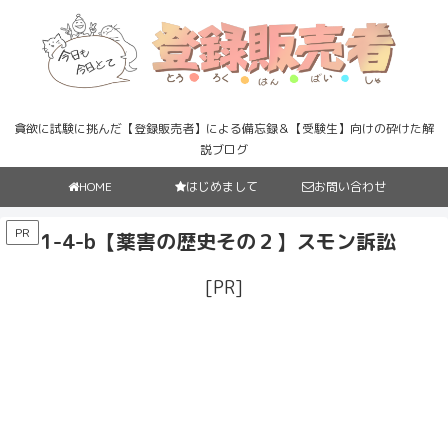
貪欲に試験に挑んだ【登録販売者】による備忘録＆【受験生】向けの砕けた解
説ブログ
HOME
はじめまして
お問い合わせ
PR
1-4-b【薬害の歴史その２】スモン訴訟
[PR]