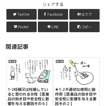
シェアする
Twitter
Facebook
はてブ
Pocket
LINE
コピー
関連記事
第１章
第１章
1-2妊婦又は妊娠してい
★1-2不適切な使用と副
ると思われる女性【医薬
作用【医薬品の効き目や
品の効き目や安全性に影
安全性に影響を与える要
響を与える要因その６】
因その２】