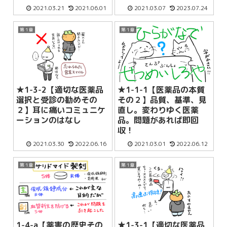
2021.03.21
2021.06.01
2021.03.07
2023.07.24
第１章
第１章
★1-3-2【適切な医薬品
★1-1-1【医薬品の本質
選択と受診の勧めその
その２】品質、基準、見
２】耳に痛いコミュニケ
直し。変わりゆく医薬
ーションのはなし
品。問題があれば即回
収！
2021.03.30
2022.06.16
2021.03.01
2022.06.12
第１章
第１章
1-4-a【薬害の歴史その
★1-3-1【適切な医薬品