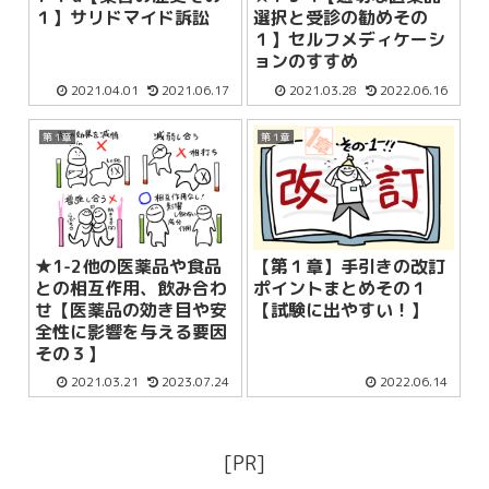
１】サリドマイド訴訟
選択と受診の勧めその
１】セルフメディケーシ
ョンのすすめ
2021.04.01
2021.06.17
2021.03.28
2022.06.16
第１章
第１章
★1-2他の医薬品や食品
【第１章】手引きの改訂
との相互作用、飲み合わ
ポイントまとめその１
せ【医薬品の効き目や安
【試験に出やすい！】
全性に影響を与える要因
その３】
2021.03.21
2023.07.24
2022.06.14
[PR]