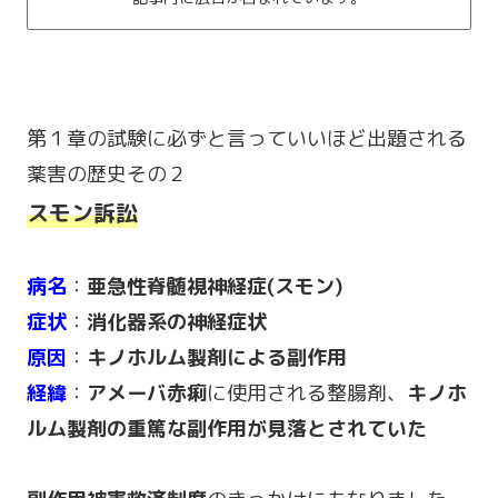
第１章の試験に必ずと言っていいほど出題される
薬害の歴史その２
スモン訴訟
病名
：
亜急性脊髄視神経症(スモン)
症状
：
消化器系の神経症状
原因
：
キノホルム製剤による副作用
経緯
：
アメーバ赤痢
に使用される整腸剤、
キノホ
ルム製剤の重篤な副作用が見落とされていた