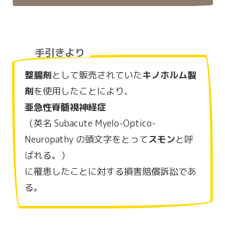
手引きより
整腸剤
として販売されていた
キノホルム製
剤
を使用したことにより、
亜急性脊髄視神経症
（英名 Subacute Myelo-Optico-
Neuropathy の頭文字をとって
スモン
と呼
ばれる。）
に罹患したことに対する損害賠償訴訟であ
る。