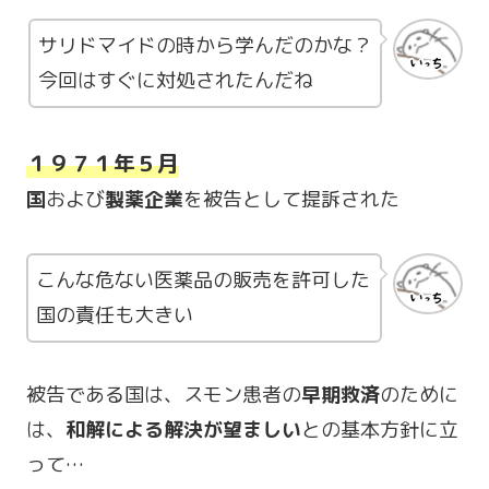
サリドマイドの時から学んだのかな？
今回はすぐに対処されたんだね
１９７１年５月
国
および
製薬企業
を被告として提訴された
こんな危ない医薬品の販売を許可した
国の責任も大きい
被告である国は、スモン患者の
早期救済
のために
は、
和解による解決が望ましい
との基本方針に立
って…