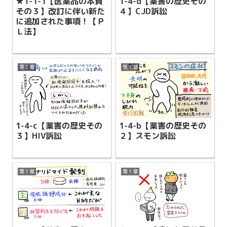
★1-1-1【医薬品の本質
1-4-d【薬害の歴史その
その３】改訂に伴い新た
４】CJD訴訟
に追加された事項！【Ｐ
Ｌ法】
第１章
第１章
1-4-c【薬害の歴史その
1-4-b【薬害の歴史その
３】HIV訴訟
２】スモン訴訟
第１章
第１章