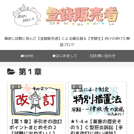
貪欲に試験に挑んだ【登録販売者】による備忘録＆【受験生】向けの砕けた解
説ブログ
HOME
はじめまして
お問い合わせ
第１章
第１章
第１章
【第１章】手引きの改訂
★1-4-e【薬害の歴史そ
ポイントまとめその２
の５】Ｃ型肝炎訴訟【手
【試験に出やすい！】
引き改訂に伴い追加】