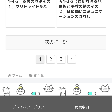
1-4-a【薬害の歴史その
★1-3-2【適切な医薬品
１】サリドマイド訴訟
選択と受診の勧めその
２】耳に痛いコミュニケ
ーションのはなし
次のページ
次
1
2
3
へ
ホーム
第１章
プライバシーポリシー
免責事項