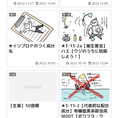
2022.11.01
2022.12.04
2022.12.08
番外
第３章
★イソプロＰのつく成分
★3-15-2a【衛生害虫】
名
ハエ【ウジのうちに防除
しよう！】
2022.10.03
2022.10.18
2022.12.04
生薬
第３章
【生薬】50音順
★3-15-2【代表的な配合
成分】有機塩素系殺虫成
分DDT【ボウフラ・ウ