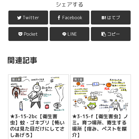
シェアする
Twitter
Facebook
はてブ
Pocket
LINE
コピー
関連記事
第３章
第３章
★3-15-2bc【衛生害
★3-15-f【衛生害虫】ノ
虫】蚊・ゴキブリ【怖い
ミ。育つ場所、寄生する
のは見た目だけにしてさ
場所【痒み、ペストを媒
しあげろ】
介】