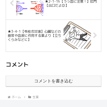
★2-1-1h【うっ血に注意！】肛門
【出口だよ😊】
★3-4-1【苓桂朮甘湯】心臓などの
器官や血液に作用する薬より【立ち
くらみなどに】
コメント
コメントを書き込む
ホーム
生薬