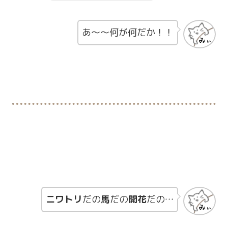
あ～～何が何だか！！
ニワトリ
だの
馬
だの
開花
だの…