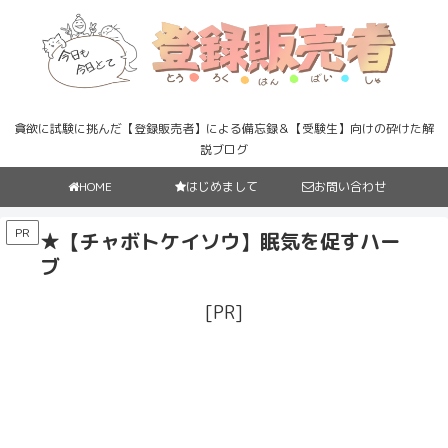
貪欲に試験に挑んだ【登録販売者】による備忘録＆【受験生】向けの砕けた解
説ブログ
HOME
はじめまして
お問い合わせ
PR
★【チャボトケイソウ】眠気を促すハー
ブ
[PR]