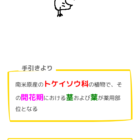
手引きより
トケイソウ科
南米原産の
の植物で、そ
開花期
茎
葉
の
における
および
が薬用部
位となる