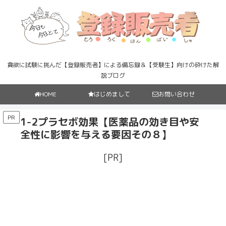
貪欲に試験に挑んだ【登録販売者】による備忘録＆【受験生】向けの砕けた解
説ブログ
HOME
はじめまして
お問い合わせ
PR
1-2プラセボ効果【医薬品の効き目や安
全性に影響を与える要因その８】
[PR]