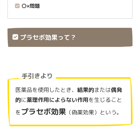
〇×問題
プラセボ効果って？
手引きより
医薬品を使用したとき、
結果的
または
偶発
的
に
薬理作用によらない作用
を生じること
プラセボ効果
を
（偽薬効果）という。