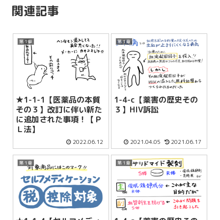
関連記事
第１章
第１章
★1-1-1【医薬品の本質
1-4-c【薬害の歴史その
その３】改訂に伴い新た
３】HIV訴訟
に追加された事項！【Ｐ
Ｌ法】
2022.06.12
2021.04.05
2021.06.17
第１章
第１章