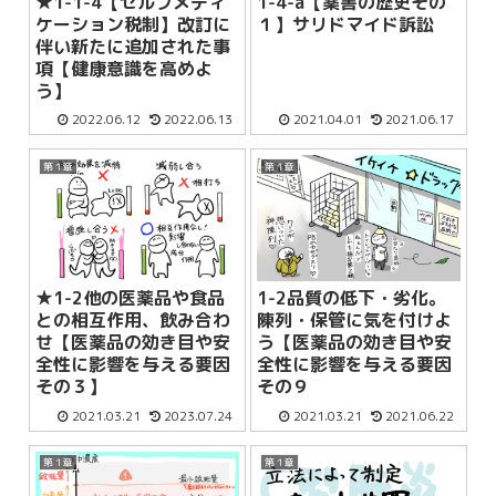
★1-1-4【セルフメディ
1-4-a【薬害の歴史その
ケーション税制】改訂に
１】サリドマイド訴訟
伴い新たに追加された事
項【健康意識を高めよ
う】
2022.06.12
2022.06.13
2021.04.01
2021.06.17
第１章
第１章
★1-2他の医薬品や食品
1-2品質の低下・劣化。
との相互作用、飲み合わ
陳列・保管に気を付けよ
せ【医薬品の効き目や安
う【医薬品の効き目や安
全性に影響を与える要因
全性に影響を与える要因
その３】
その９
2021.03.21
2023.07.24
2021.03.21
2021.06.22
第１章
第１章