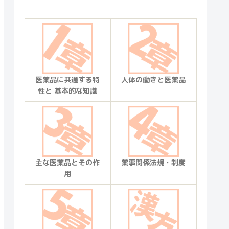
医薬品に共通する特
人体の働きと医薬品
性と 基本的な知識
主な医薬品とその作
薬事関係法規・制度
用