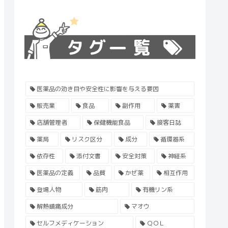
医薬品の効き目や安全性に影響を与える要因
販売業
食品
副作用
薬害
店舗管理者
保健機能食品
接客日誌
薬局
リスク区分
成分
循環器系
依存性
添付文書
安全対策
神経系
医薬品の定義
品質
かぜ薬
相互作用
登場人物
筋肉
有機リン系
解熱鎮痛成分
マオウ
セルフメディケーション
ＱＯＬ