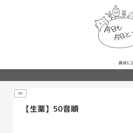
貪欲に
PR
【生薬】50音順