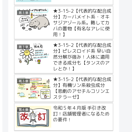
★3-15-2【代表的な配合成
第３章
分】カーバメイト系・オキ
サジアゾール系。略してカ
バの置物【有名なアレに使
用！】
★3-15-2【代表的な配合成
第３章
分】ピレスロイド系 早い自
然分解が強み！人体に適用
できる成分も【タンスのア
レとか！】
★3-15-2【代表的な配合成
第３章
分】有機リン系殺虫成分
【悲劇のアセチルコリンエ
ステラーゼ】
令和５年４月版 手引き改
第４章
訂！店舗管理者になるため
の要件！