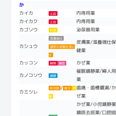
か
カイカ
内痔用薬
止血
カイカク
内痔用薬
止血
カゴソウ
泌尿器用薬
利尿
滋養強壮
皮膚薬/滋養強壮保
カシュウ
頭皮の皮脂を落と
健薬
す
カッコン
かぜ薬
解熱
鎮痙
催眠鎮静薬/婦人用
カノコソウ
鎮静
薬
/
歯痛・歯槽膿漏/か
抗炎症
発汗
抗
カミツレ
ぜ薬
菌
かぜ薬/小児鎮静薬
鎮咳去痰薬/口腔咽