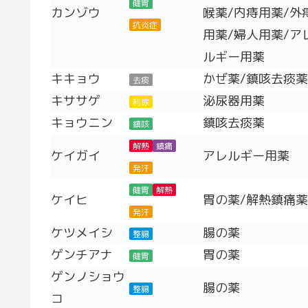
健胃
カンゾウ
喉薬/内痔用薬/外
抗炎症
用薬/婦人用薬/ア
ルギー用薬
キキョウ
かぜ薬/鎮咳去痰薬
去痰
キササゲ
泌尿器用薬
利尿
キョウニン
鎮咳去痰薬
鎮咳
解熱
鎮痛
ケイガイ
アレルギー用薬
発汗
健胃
解熱
ケイヒ
胃の薬/解熱鎮痛薬
発汗
ケツメイシ
腸の薬
整腸
ゲンチアナ
胃の薬
健胃
ゲンノショウ
腸の薬
整腸
コ