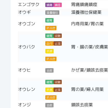
エンゴサク
胃痛鎮痛鎮痙
鎮痛
鎮痙
オウギ
滋養強壮保健薬
滋養強壮
健胃
オウゴン
内痔用薬/胃の薬
抗炎症
健胃
収斂
血行
止瀉
オウバク
胃・腸の薬/皮膚薬
抗菌
抗炎症
オウヒ
かぜ薬/鎮咳去痰薬
去痰
健胃
収斂
オウレン
胃の薬/婦人用薬
抗菌
止瀉
抗炎症
オンジ
鎮咳去痰薬
去痰