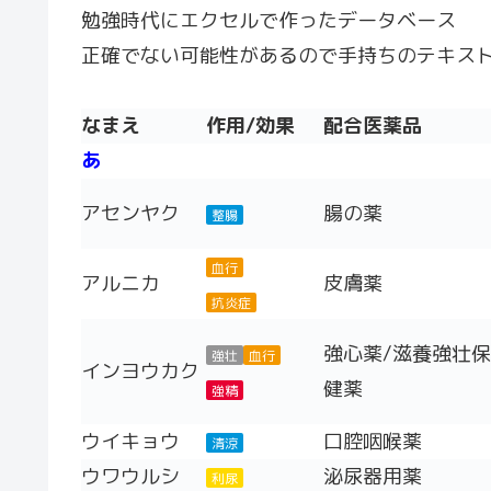
勉強時代にエクセルで作ったデータベース
正確でない可能性があるので手持ちのテキスト
なまえ
作用/効果
配合医薬品
あ
アセンヤク
腸の薬
整腸
血行
アルニカ
皮膚薬
抗炎症
強心薬/滋養強壮保
強壮
血行
インヨウカク
健薬
強精
ウイキョウ
口腔咽喉薬
清涼
ウワウルシ
泌尿器用薬
利尿