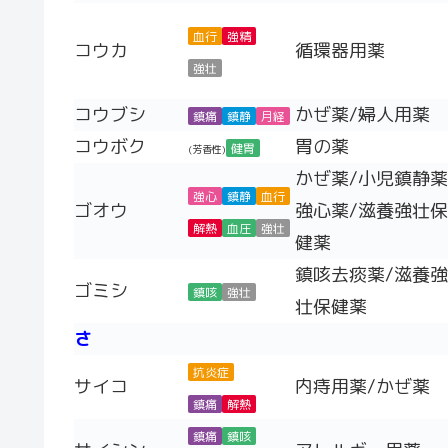
血行
強精
コウカ
循環器用薬
強壮
コウブシ
かぜ薬/婦人用薬
鎮痛
鎮静
月経
コウボク
胃の薬
健胃
(芳香性)
かぜ薬/小児鎮静薬
強心
鎮静
血行
ゴオウ
強心薬/滋養強壮保
解熱
血圧
強壮
健薬
鎮咳去痰薬/滋養強
ゴミシ
鎮咳
強壮
壮保健薬
さ
抗炎症
サイコ
内痔用薬/かぜ薬
鎮痛
解熱
鎮痛
鎮咳