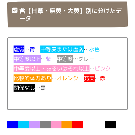
含【甘草・麻黄・大黄】別に分けたデ
ータ
虚弱
…
青
中等度または虚弱
…
水色
中等度以下
…
紫
中等度
…
グレー
中等度以上・あるいはそれ以上
…
ピンク
比較的体力あり
…
オレンジ
充実
…
赤
関係なし
…黒