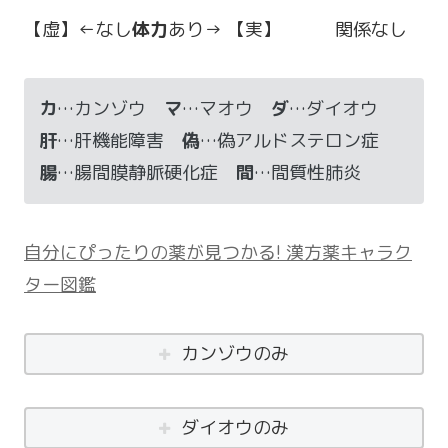
【虚】←なし
体力
あり→ 【実】 関係なし
カ
…カンゾウ
マ
…マオウ
ダ
…ダイオウ
肝
…肝機能障害
偽
…偽アルドステロン症
腸
…腸間膜静脈硬化症
間
…間質性肺炎
自分にぴったりの薬が見つかる! 漢方薬キャラク
ター図鑑
カンゾウのみ
ダイオウのみ