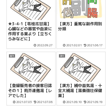
★3-4-1【苓桂朮甘湯】
【漢方】重篤な副作用別
心臓などの器官や血液に
分類
作用する薬より【立ちく
らみなどに】
2022.09.27
2021.02.01
2021.06.17
番外
漢方
【登録販売者の接客日誌
【漢方】補中益気湯・十
その１】荊芥連翹湯【レ
全大補湯【滋養強壮保健
アでした】
薬】
2021.07.03
2021.07.06
2021.09.10
2021.09.19