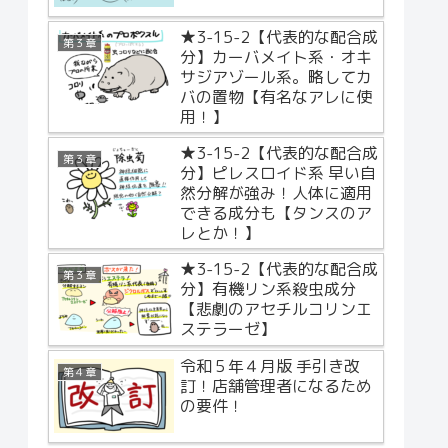
★3-15-2【代表的な配合成
第３章
分】カーバメイト系・オキ
サジアゾール系。略してカ
バの置物【有名なアレに使
用！】
★3-15-2【代表的な配合成
第３章
分】ピレスロイド系 早い自
然分解が強み！人体に適用
できる成分も【タンスのア
レとか！】
★3-15-2【代表的な配合成
第３章
分】有機リン系殺虫成分
【悲劇のアセチルコリンエ
ステラーゼ】
令和５年４月版 手引き改
第４章
訂！店舗管理者になるため
の要件！