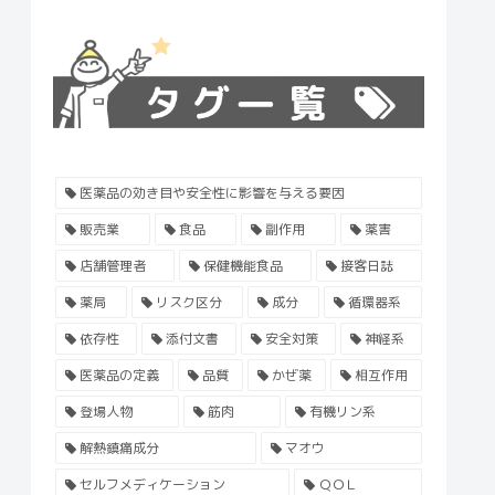
医薬品の効き目や安全性に影響を与える要因
販売業
食品
副作用
薬害
店舗管理者
保健機能食品
接客日誌
薬局
リスク区分
成分
循環器系
依存性
添付文書
安全対策
神経系
医薬品の定義
品質
かぜ薬
相互作用
登場人物
筋肉
有機リン系
解熱鎮痛成分
マオウ
セルフメディケーション
ＱＯＬ