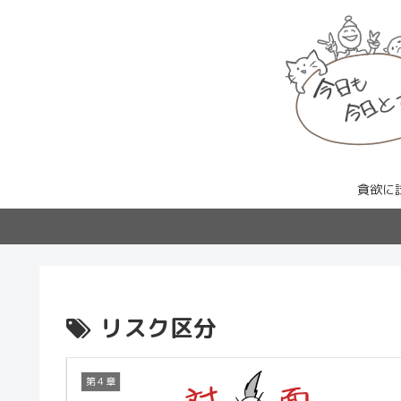
貪欲に
リスク区分
第４章