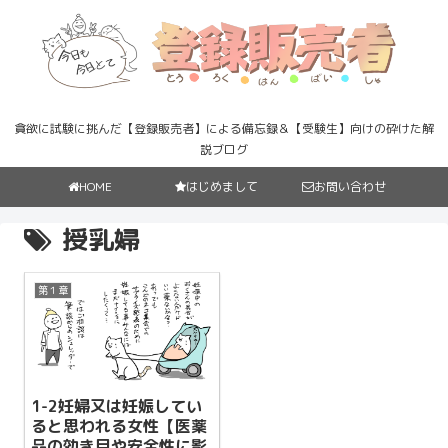
貪欲に試験に挑んだ【登録販売者】による備忘録＆【受験生】向けの砕けた解
説ブログ
HOME
はじめまして
お問い合わせ
授乳婦
第１章
1-2妊婦又は妊娠してい
ると思われる女性【医薬
品の効き目や安全性に影